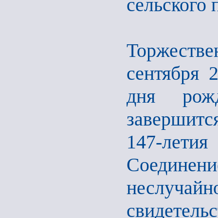
сельского 
Торжеств
сентября 2
дня рож
завершитс
147-летия
Соедине
неслучай
свидетель