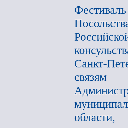
Фестива
Посольст
Российск
консульс
Санкт-Пет
связям 
Админи
муниципа
области,