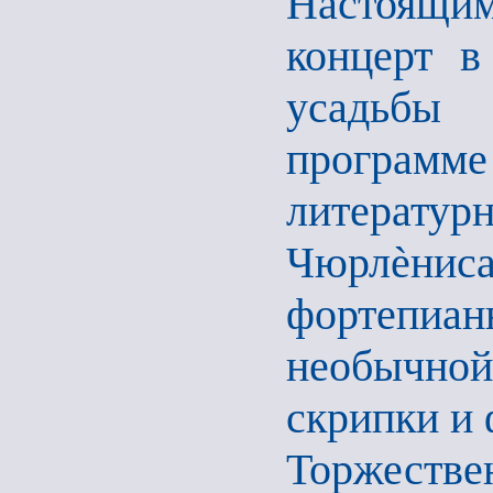
Настоящим
концерт в
усадьбы
програм
литерату
Чюрлѐниса
фортепи
необычно
скрипки и 
Торжестве