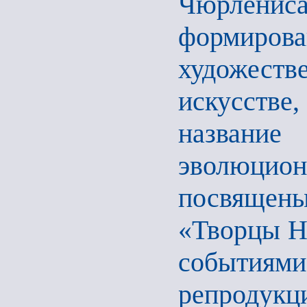
Чюрлѐнис
формиров
художеств
искусстве,
названи
эволюцион
посвящен
«Творцы Н
событиям
репроду