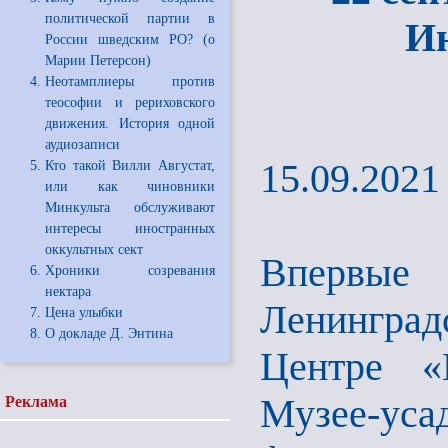
политической партии в
И
России шведским РО? (о
Марии Петерсон)
Неотамплиеры против
теософии и рериховского
движения. История одной
аудиозаписи
15.09.2021
Кто такой Вилли Августат,
или как чиновники
Минкульта обслуживают
интересы иностранных
оккультных сект
Впервые
Хроники созревания
нектара
Ленингра
Цена улыбки
О докладе Д. Энтина
Центре «
Музее-ус
Реклама