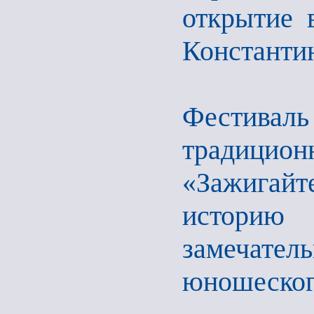
открытие 
Константи
Фестив
традицио
«Зажигай
историю
замечател
юношеског