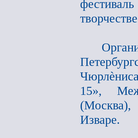
фестиваль
творчестве
Организ
Петербур
Чюрлѐнис
15», Меж
(Москва),
Изваре.