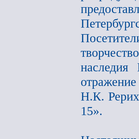
предоста
Петербур
Посетите
творчест
наследия 
отражение
Н.К. Рерих
15».