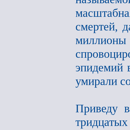
масштабн
смертей, д
миллионы 
спровоци
эпидемий в
умирали с
Приведу в
тридцатых