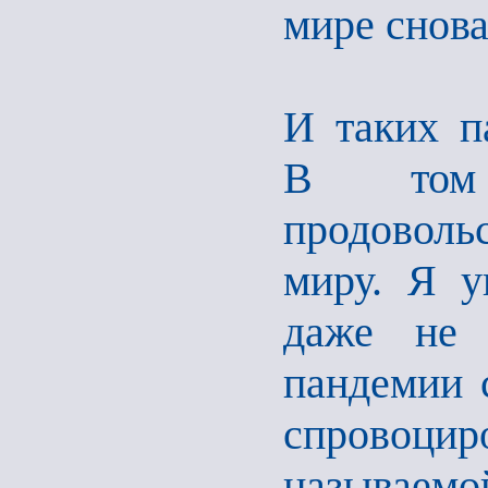
мире снова
И таких п
В том
продоволь
миру. Я у
даже не 
пандемии 
спровоцир
называемо