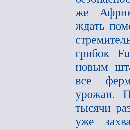
же Африк
ждать пом
стремите
грибок Fu
новым шт
все ферм
урожаи. П
тысячи ра
уже захв