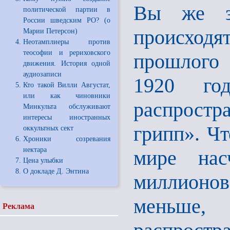
Вы же зн
политической партии в
России шведским РО? (о
происход
Марии Петерсон)
Неотамплиеры против
теософии и рериховского
прошлого 
движения. История одной
аудиозаписи
1920 го
Кто такой Вилли Августат,
или как чиновники
распрост
Минкульта обслуживают
интересы иностранных
грипп». Чт
оккультных сект
Хроники созревания
нектара
мире нас
Цена улыбки
О докладе Д. Энтина
миллионов
меньше,
Реклама