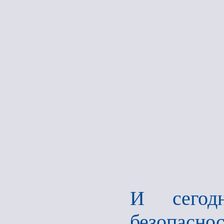
И сегодн
безопаснос