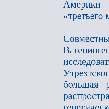
Америки 
«третьего 
Совместн
Вагенин
исследо
Утрехтског
большая р
распрост
генетичес