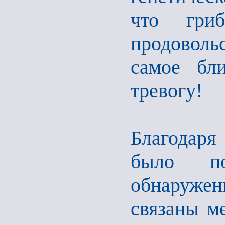
что гриб
продовол
самое бл
тревогу!
Благодаря
было по
обнаруже
связаны ме