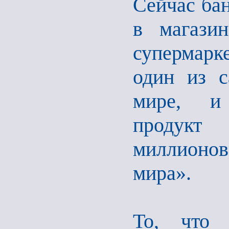
Сейчас бан
в магази
супермарке
один из с
мире, и 
продукт
миллионо
мира».
То, что 