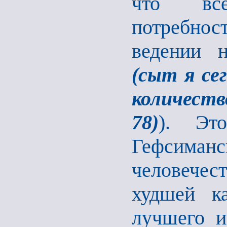
что все
потребнос
ведении 
(сыт я се
количеств
78)
). Эт
Гефсима
человечес
худшей к
лучшего и