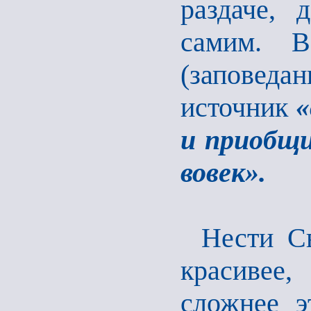
раздаче, 
самим. В
(заповеда
источник
«
и приобщи
вовек».
Нести С
красивее,
сложнее э