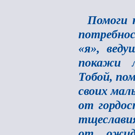
Помоги 
потребнос
«я», веду
покажи л
Тобой, по
своих мал
от гордос
тщеслави
от ожид