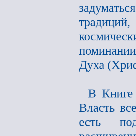
задумать
традици
космичес
поминани
Духа (Хрис
В Книге 
Власть все
есть по