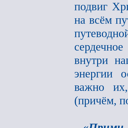
подвиг Хри
на всём пу
путеводн
сердечно
внутри на
энергии о
важно их,
(причём, п
«Прими,