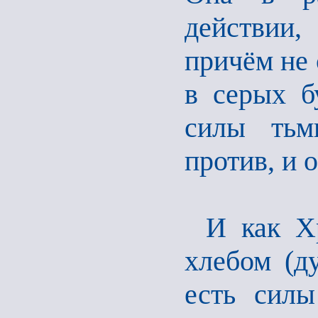
действии,
причём не 
в серых бу
силы тьм
против, и 
И как Х
хлебом (д
есть силы