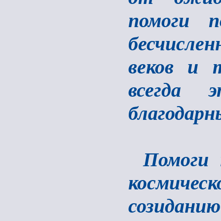
помоги п
бесчисле
веков и 
всегда 
благодарн
Помоги 
космиче
созидани