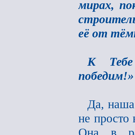
мирах, п
строител
её от тём
К Тебе
победим!»
Да, наша
не просто 
Она в ра