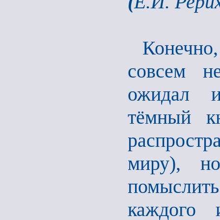
(
Е.И. Рери
Конечно
совсем н
ожидал и
тёмный к
распростр
миру), н
помыслить
каждого 