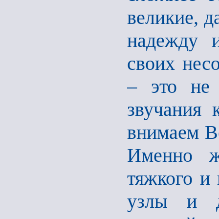
великие, д
надежду 
своих нес
– это не 
звучания 
внимаем В
Именно ж
тяжкого и
узлы и д