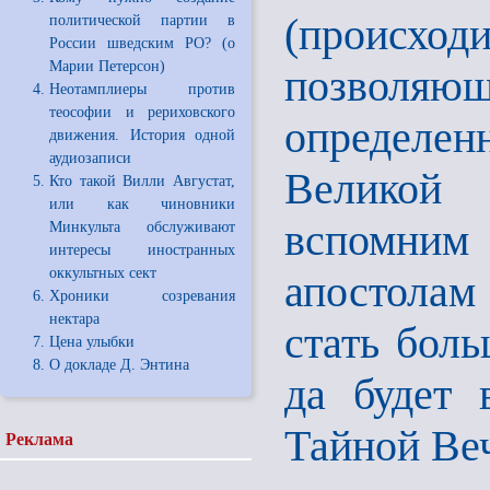
(происход
политической партии в
России шведским РО? (о
Марии Петерсон)
позволяю
Неотамплиеры против
теософии и рериховского
определе
движения. История одной
аудиозаписи
Великой
Кто такой Вилли Августат,
или как чиновники
вспомним
Минкульта обслуживают
интересы иностранных
оккультных сект
апостолам 
Хроники созревания
нектара
стать боль
Цена улыбки
О докладе Д. Энтина
да будет 
Тайной Веч
Реклама