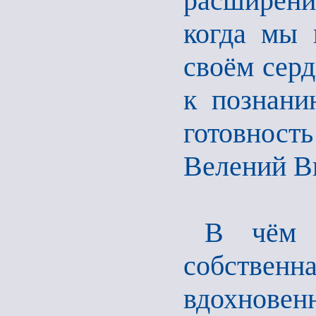
расширени
когда мы 
своём серд
к познани
готовность
Велений В
В чём 
собственн
вдохновен