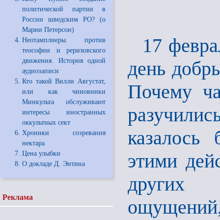
политической партии в
России шведским РО? (о
Марии Петерсон)
17 февр
Неотамплиеры против
теософии и рериховского
движения. История одной
день добры
аудиозаписи
Кто такой Вилли Августат,
Почему ча
или как чиновники
Минкульта обслуживают
разучились
интересы иностранных
оккультных сект
казалось 
Хроники созревания
нектара
Цена улыбки
этими дей
О докладе Д. Энтина
других 
Реклама
ощущений, 