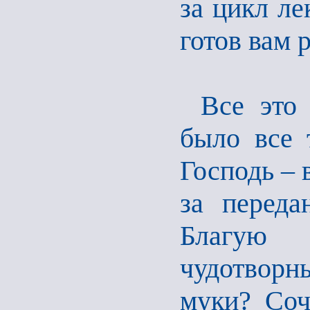
за цикл ле
готов вам 
Все это
было все 
Господь – 
за переда
Благую 
чудотворны
муки? Соч