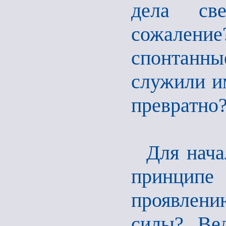
дела св
сожаление?
спонтанн
служили им
превратно
Для нача
принципе 
проявлени
силы? Ве