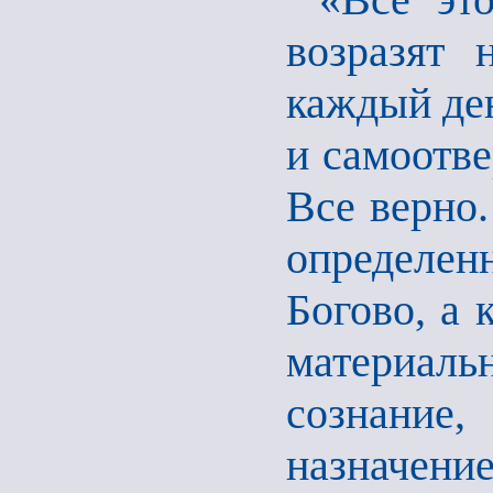
возразят 
каждый ден
и самоотв
Все верно.
определен
Богово, а 
материальн
сознание
назначен