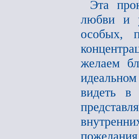
Эта про
любви и у
особых, 
концентра
желаем бл
идеально
видеть в
представ
внутренн
пожелания 