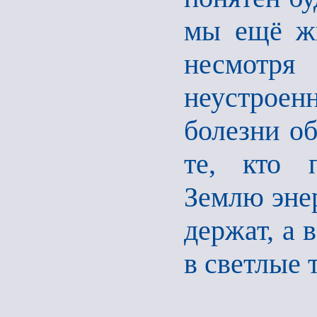
мы ещё жи
несмотря 
неустроен
болезни о
те, кто 
Землю энер
держат, а 
в светлые 