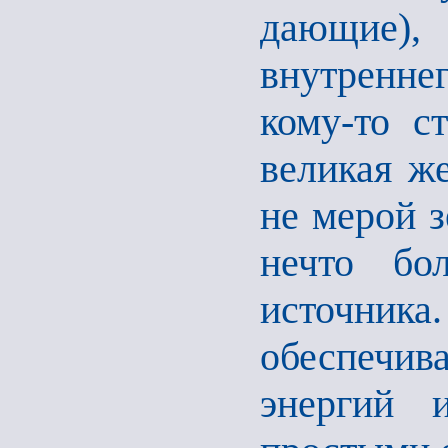
дающие), 
внутренне
кому-то с
великая же
не мерой з
нечто бо
источника
обеспечив
энергий 