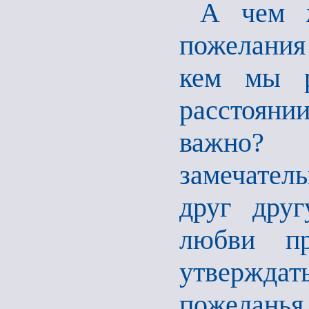
А чем ж
пожелания
кем мы р
расстоянии
важно?
замечател
друг друг
любви пр
утверждат
пожеланья 