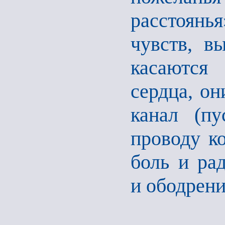
расстоянь
чувств, в
касаются 
сердца, он
канал (пу
проводу ко
боль и ра
и ободрени