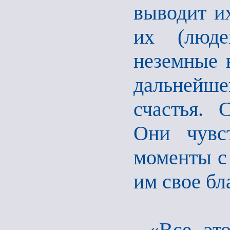
выводит их
их (люде
неземные в
дальнейш
счастья. 
Они чувс
моменты с
им свое бл
«Все это