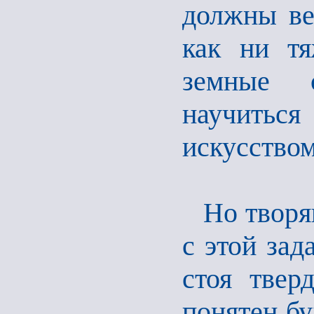
должны ве
как ни тя
земные 
научитьс
искусством
Но творя
с этой зад
стоя твер
понятен бу