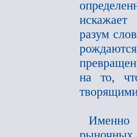
определен
искажает
разум слов
рождаютс
превращен
на то, ч
творящими
Именно
рыночных