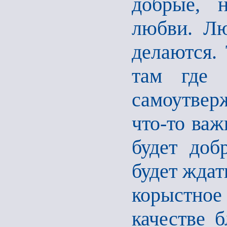
добрые, 
любви. Лю
делаются. 
там где 
самоутвер
что-то важ
будет доб
будет ждат
корыстное
качестве б