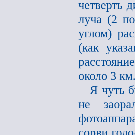
четверть д
луча (2 п
углом) ра
(как указ
расстояние
около 3 км
Я чуть бы
не заора
фотоаппар
сорви голо