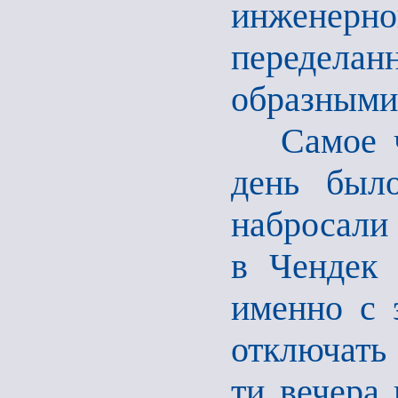
инженерной
переделан
образными
Самое чуд
день был
набросали 
в Чендек 
именно с 
отключать 
ти вечера