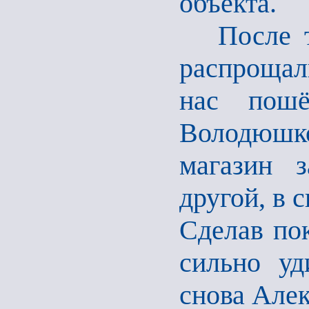
объекта.
После тог
распрощал
нас пош
Володюшк
магазин 
другой, в 
Сделав по
сильно уд
снова Алек