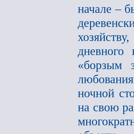
начале – б
деревенс
хозяйств
дневного 
«борзым 
любовани
ночной сто
на свою ра
многократ