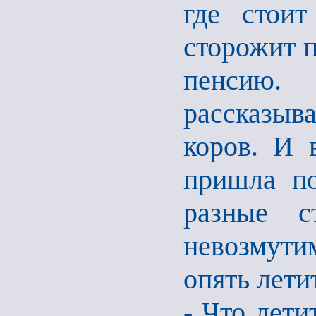
где стоит
сторожит п
пенсию.
рассказыв
коров. И 
пришла по
разные с
невозмути
опять лети
- Что лети