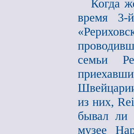
Когда же 
время 3-
«Рериховс
проводив
семьи Ре
приехавш
Швейцарии
из них, Re
бывал ли 
музее Нар