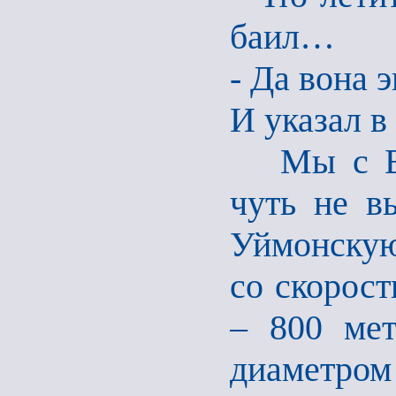
баил…
- Да вона 
И указал в
Мы с Вол
чуть не в
Уймонскую
со скорост
– 800 мет
диаметром