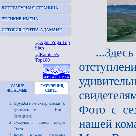
ЛИТЕРАТУРНАЯ СТРАНИЦА
ВЕЛИКИЕ ИМЕНА
ИСТОРИЯ ЦЕНТРА АДАМАНТ
...Здесь 
отступле
удивитель
САМЫЕ
ЛЖЕУЧЕНИЯ,
ЧИТАЕМЫЕ
СЕКТЫ
свидетелям
Дружба по-нектариански (о
Фото с се
деятельности Нины
Зальцман)
нашей кома
Оккультная лавка мадам
Тоотс
Кому нужно создание