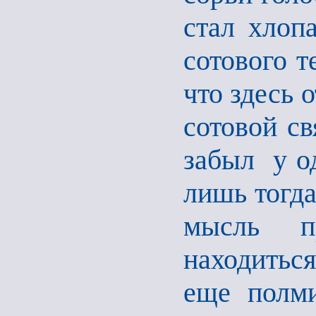
стал хлоп
сотового т
что здесь 
сотовой св
забыл у о
лишь тогда
мысль п
находиться
еще полми