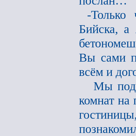
послан…
-Только 
Бийска, а
бетономеша
Вы сами п
всём и дог
Мы подошл
комнат на 
гостини
познакоми