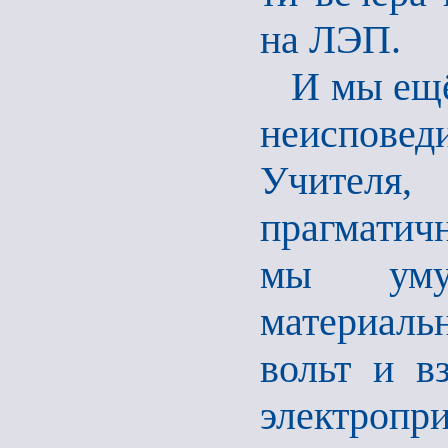
на ЛЭП.
И мы ещё 
неисповед
Учителя,
прагматич
мы умуд
материаль
вольт и в
электропр