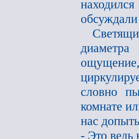
находилс
обсуждали 
Светящиес
диаметра 
ощущение
циркулиру
словно пы
комнате ил
нас допыт
- Это ведь