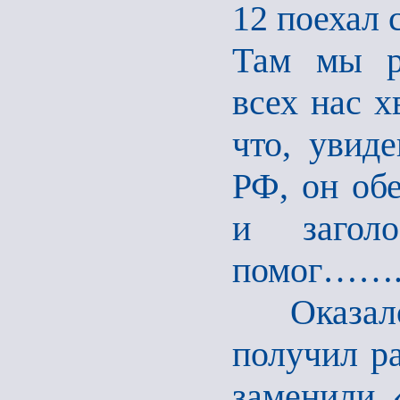
12 поехал 
Там мы р
всех нас х
что, увид
РФ, он обе
и загол
помог…….!
Оказалос
получил р
заменили 