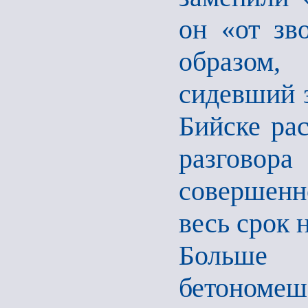
он «от зв
образом,
сидевший з
Бийске рас
разговор
совершенн
весь срок 
Больше 
бетоном