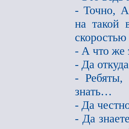
- Точно, А
на такой 
скоростью 
- А что же
- Да откуд
- Ребяты,
знать…
- Да честн
- Да знает