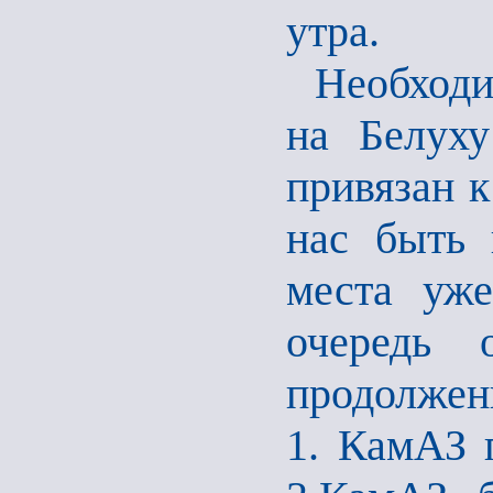
утра.
Необходим
на Белуху
привязан к
нас быть 
места уж
очередь 
продолжени
1. КамАЗ 