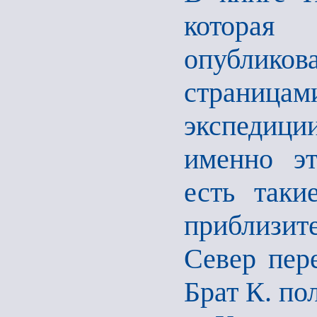
котора
опубликов
страниц
экспедиции
именно эт
есть таки
приблизит
Север пер
Брат К. по