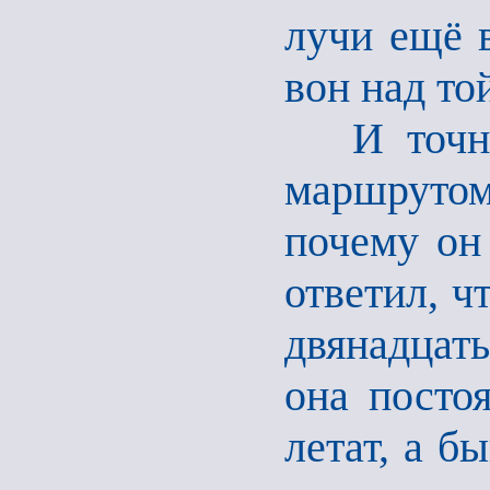
лучи ещё в
вон над то
И точно,
маршрутом
почему он 
ответил, ч
двянадцать
она постоя
летат, а б