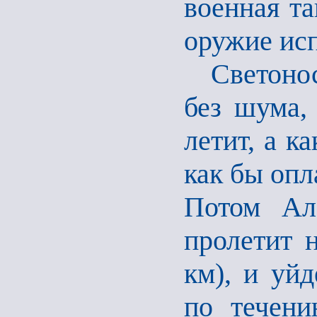
военная та
оружие и
Светоносн
без шума,
летит, а к
как бы опл
Потом Але
пролетит н
км), и уй
по течени