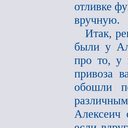
отливке фу
вручную.
Итак, реш
были у Ал
про то, у
привоза в
обошли п
различн
Алексеич 
если вдруг