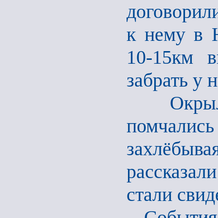
договорил
к нему в 
10-15км в
забрать у 
Окрылён
помчались
захлёбыв
рассказал
стали свид
События с