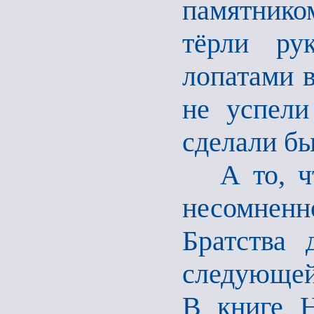
памятнико
тёрли ру
лопатами в
не успели
сделали бы
А то, что
несомнен
Братства 
следующей
В книге Н