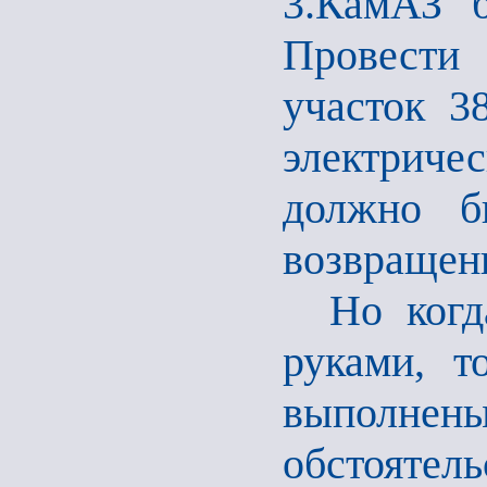
3.КамАЗ б
Провести
участок 3
электриче
должно б
возвращени
Но когда
руками, т
выполнен
обстояте