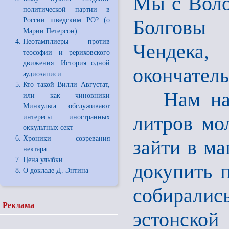
Мы с Воло
политической партии в
Болговы 
России шведским РО? (о
Марии Петерсон)
Неотамплиеры против
Чендека
теософии и рериховского
движения. История одной
окончатель
аудиозаписи
Кто такой Вилли Августат,
Нам надо
или как чиновники
Минкульта обслуживают
литров мол
интересы иностранных
оккультных сект
Хроники созревания
зайти в ма
нектара
Цена улыбки
докупить п
О докладе Д. Энтина
собирали
Реклама
эстонской