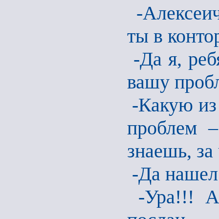
-Алексеич
ты в конто
-Да я, реб
вашу пробл
-Какую из 
проблем –
знаешь, за 
-Да нашел
-Ура!!! А