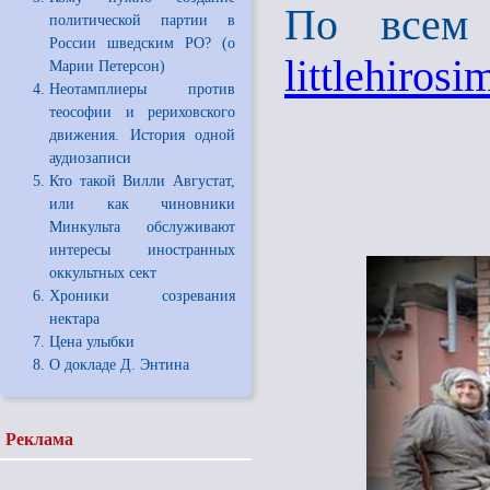
По всем 
политической партии в
России шведским РО? (о
littlehiro
Марии Петерсон)
Неотамплиеры против
теософии и рериховского
движения. История одной
аудиозаписи
Кто такой Вилли Августат,
или как чиновники
Минкульта обслуживают
интересы иностранных
оккультных сект
Хроники созревания
нектара
Цена улыбки
О докладе Д. Энтина
Реклама