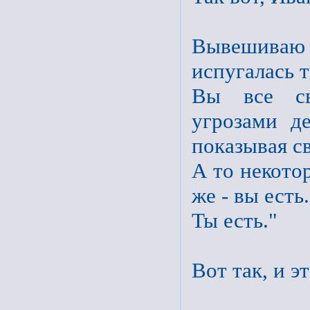
Вывешиваю 
испугалась т
Вы все св
угрозами д
показывая с
А то некото
же - вы есть.
Ты есть."
Вот так, и 