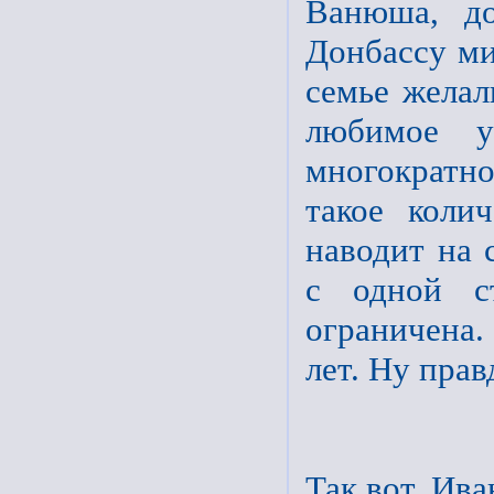
Ванюша, до
Донбассу ми
семье желал
любимое у
многократн
такое коли
наводит на 
с одной с
ограничена
лет. Ну прав
Так вот, Ив