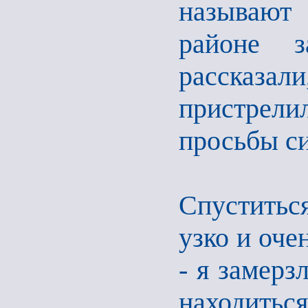
называют
районе з
рассказа
пристрели
просьбы с
Спуститься
узко и оче
- я замерз
находить