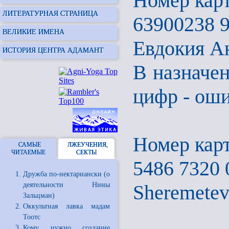
Номер карт
ЛИТЕРАТУРНАЯ СТРАНИЦА
63900238 
ВЕЛИКИЕ ИМЕНА
Евдокия А
ИСТОРИЯ ЦЕНТРА АДАМАНТ
В назначен
цифр - оши
Номер кар
САМЫЕ
ЛЖЕУЧЕНИЯ,
ЧИТАЕМЫЕ
СЕКТЫ
5486 7320 
Дружба по-нектариански (о
деятельности Нины
Sheremetev
Зальцман)
Оккультная лавка мадам
Тоотс
Кому нужно создание