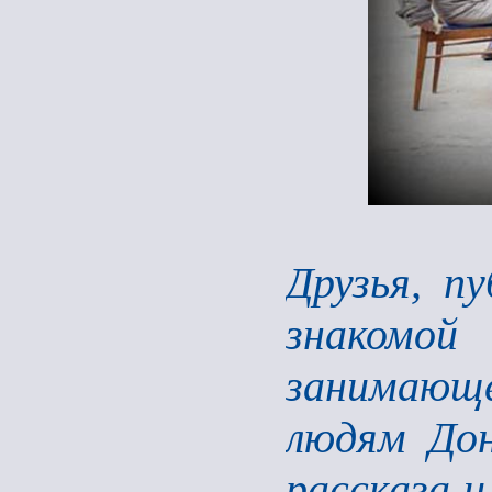
Друзья, п
знакомой
занимаю
людям Дон
рассказа и