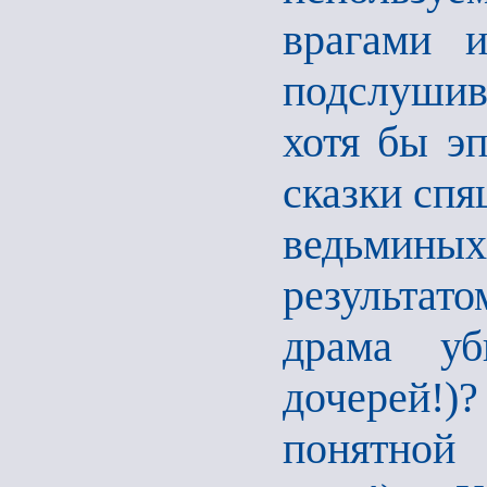
врагами и
подслушив
хотя бы э
сказки спя
ведьминых
результат
драма уб
дочерей!
понятной 