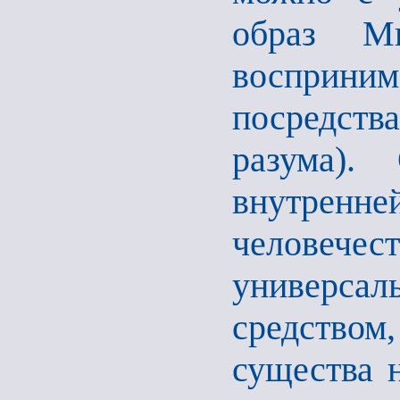
образ Ми
восприн
посредст
разума).
внутрен
человече
универса
средство
существа 