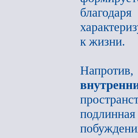
благода
характери
к жизни.
Напротив
внутренн
пространс
подлинна
побуждени