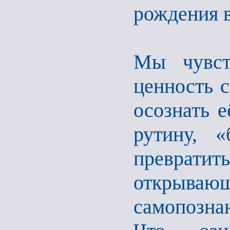
рождения в
Мы чувст
ценность с
осознать е
рутину, «
превратит
открываю
самопозна