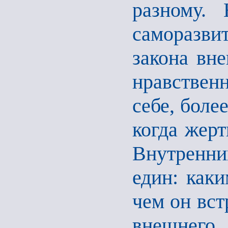
разному. 
саморазви
закона вн
нравственн
себе, боле
когда жерт
Внутренн
един: каки
чем он вст
внешнего