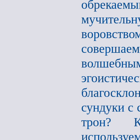
обрекаемы
мучительну
воровс
совершаем
волшебны
эгоистич
благосклон
сундуки с 
трон? К
используе