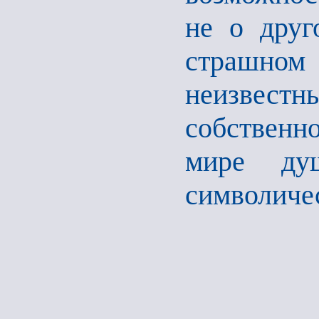
не о друг
страшном 
неизвестн
собственн
мире ду
символиче