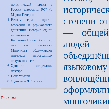
политической партии в
историчес
России шведским РО? (о
Марии Петерсон)
степени от
Неотамплиеры против
теософии и рериховского
— общей 
движения. История одной
аудиозаписи
Кто такой Вилли Августат,
людей р
или как чиновники
Минкульта обслуживают
объединё
интересы иностранных
оккультных сект
языковому
Хроники созревания
нектара
воплощё
Цена улыбки
О докладе Д. Энтина
оформляли
Реклама
многоликим