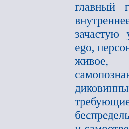
главный 
внутренн
зачастую 
ego, перс
живое,
самопозна
диковинн
требующие 
беспредел
и самоотв