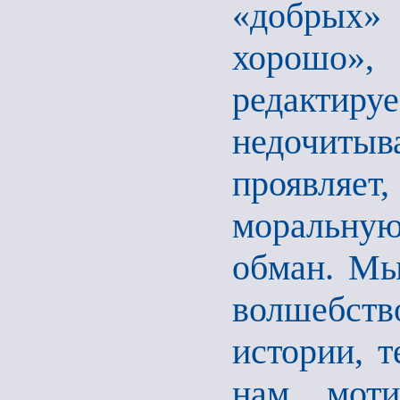
«добрых»
хорошо»
редакти
недочитыв
проявляет,
моральну
обман. Мы
волшебств
истории, 
нам моти