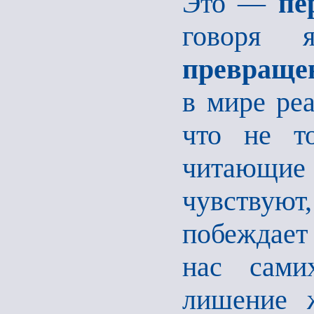
Это —
пе
говоря 
превраще
в мире реа
что не то
читающие
чувствуют,
побеждает
нас сами
лишение 