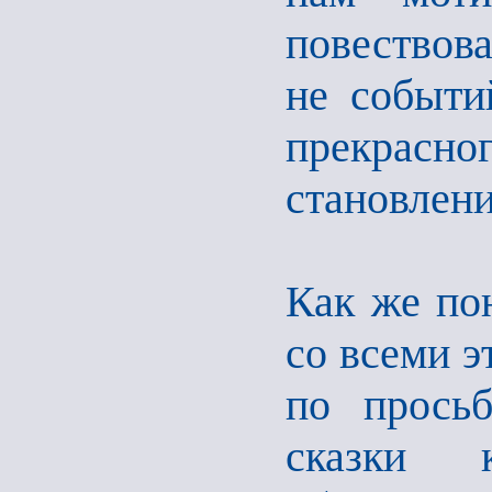
повествов
не событий
прекрас
становлени
Как же по
со всеми 
по прось
сказки 