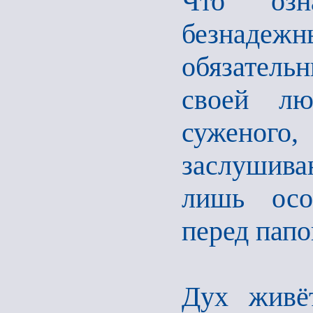
Что озн
безнаде
обязатель
своей лю
суженого
заслушив
лишь осо
перед папо
Дух живёт