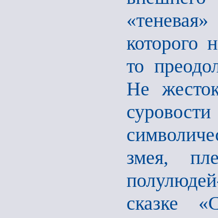
«теневая»
которого 
то преодо
Не жесток
суровост
символиче
змея, пл
полулюде
сказке «