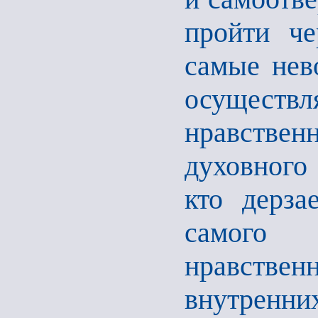
пройти че
самые нев
осуществ
нравствен
духовного 
кто дерза
самого
нравстве
внутренни