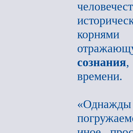
человече
историче
корням
отражаю
сознания
,
времени.
«Однажд
погружаем
иное прос