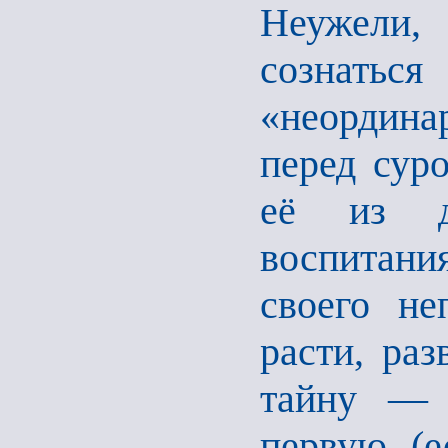
Неужели, 
сознать
«неордин
перед сур
её из ду
воспитани
своего не
расти, раз
тайну 
первую (е