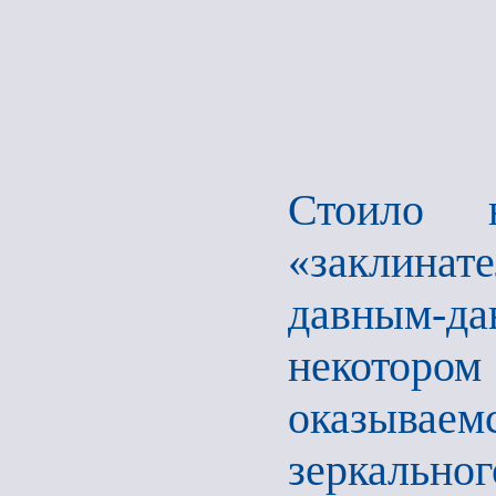
Стоило н
«заклина
давным-д
некоторо
оказывае
зеркально