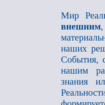
Мир Реаль
внешним
материал
наших реш
События, 
нашим ра
знания ил
Реальност
формируе