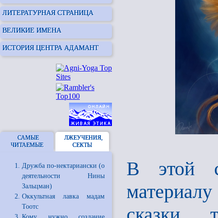
ЛИТЕРАТУРНАЯ СТРАНИЦА
ВЕЛИКИЕ ИМЕНА
ИСТОРИЯ ЦЕНТРА АДАМАНТ
САМЫЕ
ЛЖЕУЧЕНИЯ,
ЧИТАЕМЫЕ
СЕКТЫ
В этой с
Дружба по-нектариански (о
деятельности Нины
материал
Зальцман)
Оккультная лавка мадам
Тоотс
сказки, 
Кому нужно создание