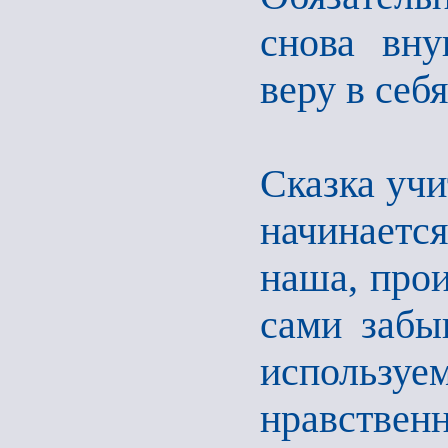
снова вну
веру в себ
Сказка учи
начинаетс
наша, прои
сами забы
использ
нравстве