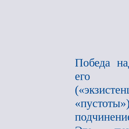
Победа на
его н
(«экзистен
«пустот
подчинени