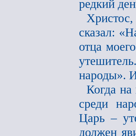
редкий ден
Христос
сказал: «Н
отца моего
утешител
народы». И
Когда на
среди нар
Царь – ут
должен яв