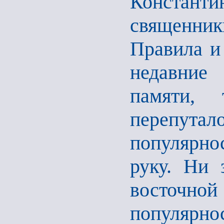
Константи
священни
Правила и 
недавние
памяти,
перепутал
популярно
руку. Ни 
восточной
популяр