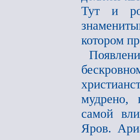
Тут и ро
знаменит
котором пр
Появле
бескро
христианс
мудрено,
самой вли
Яров. Ари