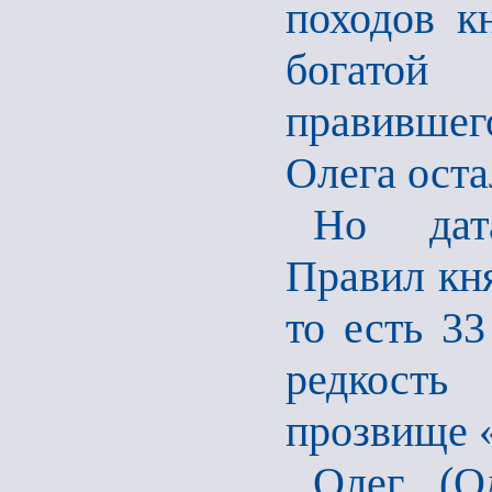
походов 
богатой
правивше
Олега оста
Но дата
Правил кня
то есть 33
редкость
прозвище 
Олег (О