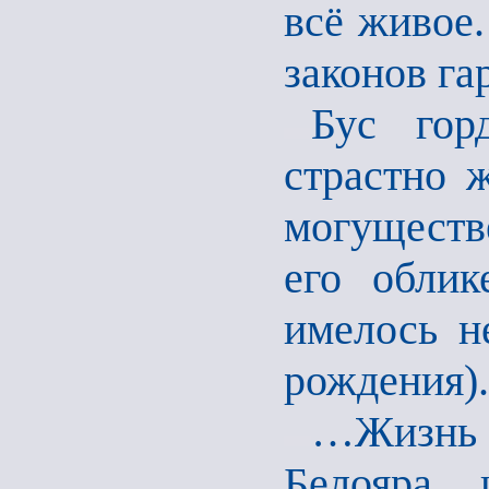
всё живое
законов г
Бус гор
страстно 
могуществ
его обли
имелось н
рождения).
…Жизнь п
Белояра 