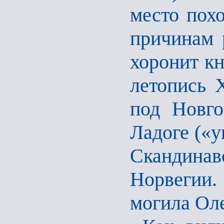
место пох
причинам 
хоронит кн
летопись 
под Новго
Ладоге («у
Скандина
Норвегии
могила Ол