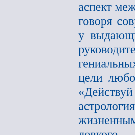
аспект меж
говоря со
у выдающи
руковод
гениальны
цели любо
«Действу
астрологи
жизненны
ловкого,