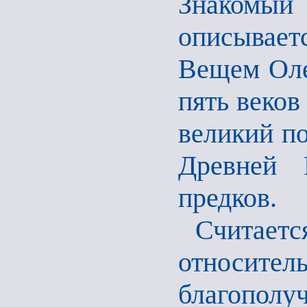
Знакомы
описывает
Вещем Оле
пять веков
великий по
Древней 
предков.
Считаетс
относит
благополу