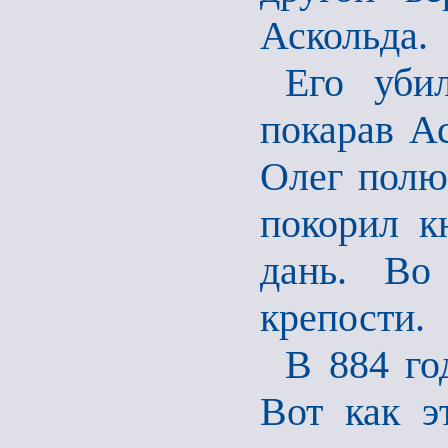
Аскольда.
Его уби
покарав Ас
Олег полю
покорил к
дань. Во
крепости.
В 884 го
Вот как э