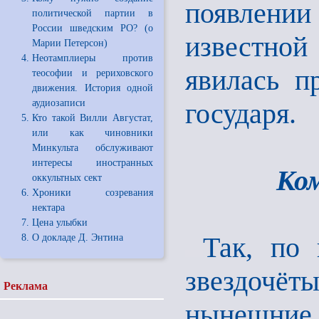
появлении
политической партии в
России шведским РО? (о
известной
Марии Петерсон)
Неотамплиеры против
явилась п
теософии и рериховского
движения. История одной
аудиозаписи
государя.
Кто такой Вилли Августат,
или как чиновники
Минкульта обслуживают
интересы иностранных
Ко
оккультных сект
Хроники созревания
нектара
Цена улыбки
Так, по
О докладе Д. Энтина
звездочё
Реклама
нынешние 