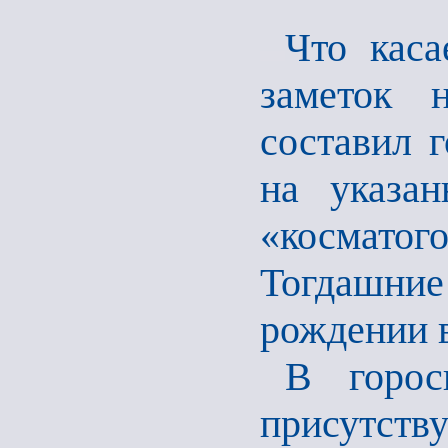
Что каса
заметок 
составил 
на указа
«космат
Тогдашние
рождении 
В горос
присутст