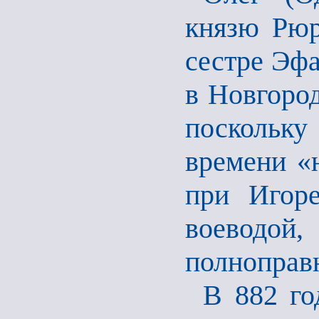
князю Рюр
сестре Эф
в Новгород
поскольку
времени «
при Игор
воеводой
полноправ
В 882 го