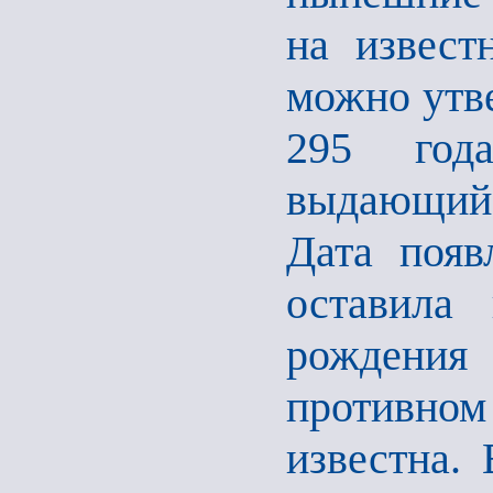
на извест
можно утве
295 год
выдающий
Дата поя
оставила
рождения
противно
известна.