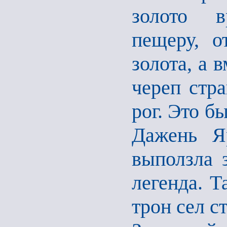
золото в
пещеру, о
золота, а 
череп стра
рог. Это б
Дажень Яр
выползла 
легенда. Т
трон сел с