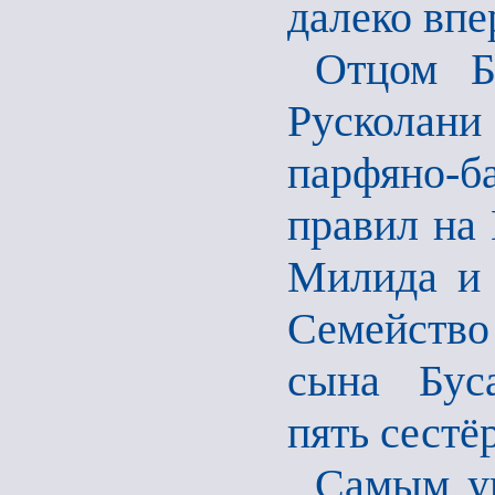
далеко вп
Отцом Б
Русколани
парфяно-б
правил на
Милида и 
Семейство
сына Буса
пять сестёр
Самым у