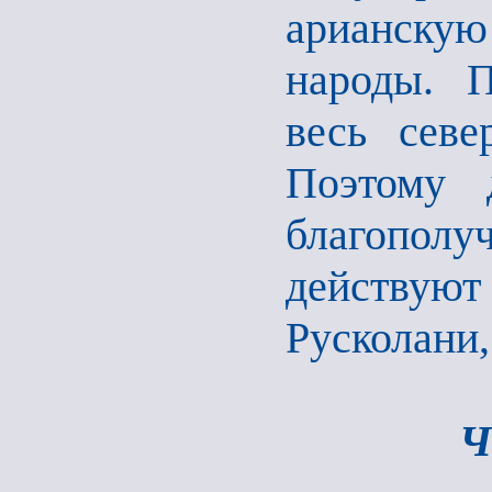
арианскую
народы. П
весь севе
Поэтому 
благополу
действуют
Русколани,
Ч