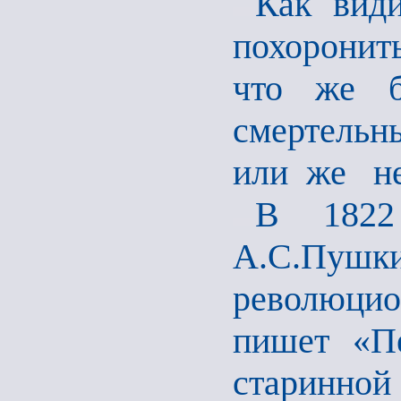
Как вид
похоронить
что же 
смертельн
или же не
В 1822
А.С.Пуш
революци
пишет «Пе
старинной