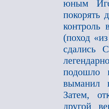
юным Иго
покорять 
контроль 
(поход «из
сдались 
легендар
подошло
выманил 
Затем, от
другой в