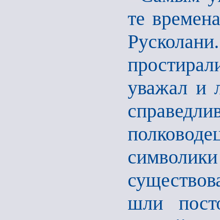
те времена
Рускола
простирал
уважал и 
справедл
полководе
символик
существов
шли пост