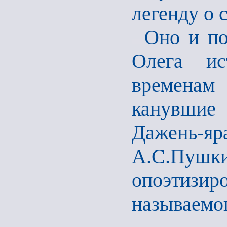
легенду о 
Оно и по
Олега ис
временам
канувшие
Дажень-яр
А.С.Пушки
опоэтиз
называемо