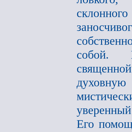
склонног
заносчиво
собственн
собой. В
священно
духовную 
мистиче
уверенный
Его помощ