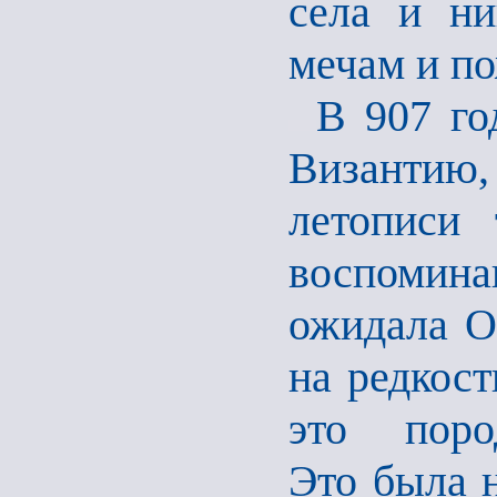
села и ни
мечам и п
В 907 го
Византию, 
летописи 
воспомина
ожидала О
на редкост
это поро
Это была н