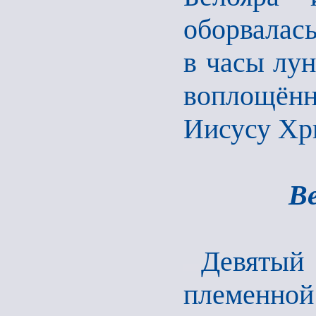
оборвалась
в часы лун
воплощён
Иисусу Хри
В
Девяты
племенно