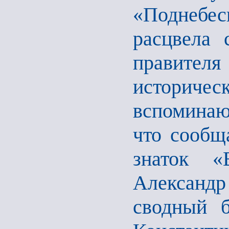
«Поднебес
расцвела 
правител
историче
вспоминаю
что сообщ
знаток «
Александ
сводный б