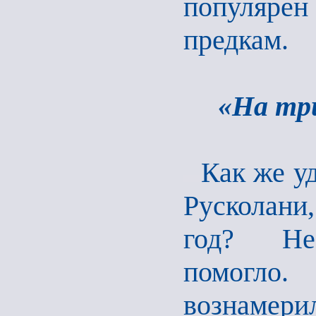
популярен
предкам.
«На тр
Как же у
Русколани,
год? Не 
помогло.
вознамери