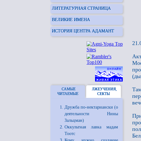
ЛИТЕРАТУРНАЯ СТРАНИЦА
ВЕЛИКИЕ ИМЕНА
ИСТОРИЯ ЦЕНТРА АДАМАНТ
21.
Акт
Мо
про
(ды
Там
САМЫЕ
ЛЖЕУЧЕНИЯ,
ЧИТАЕМЫЕ
СЕКТЫ
пер
веч
Дружба по-нектариански (о
деятельности Нины
При
Зальцман)
про
Оккультная лавка мадам
пол
Тоотс
Бел
Кому нужно создание