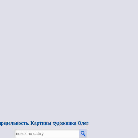
ельность. Картины художника Олега Высоцкого.
(Фильм 