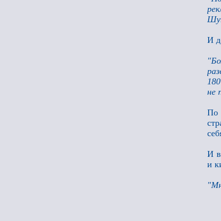
рек
Шу
И д
"Бо
раз
180
не 
По 
стр
себ
И в
и к
"Мн