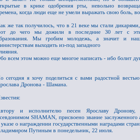
ткрытые в крике одобрения рты, невольно возвращ
ремена, когда люди еще не умели выражать свою боль, вос
ак же так получилось, что в 21 веке мы стали дикарями,
от до чего мы дожили в последние 30 лет с эти
бразования. Мы гробим молодежь, а значит и на
инистерствам выходить из-под западного
лияния.
бо всем этом можно еще многое написать - ибо болит душ
о сегодня я хочу поделиться с вами радостной вестью
рослава Дронова - Шамана.
звестия:
втору и исполнителю песен Ярославу Дронову, 
севдонимом SHAMAN, присвоено звание заслуженного а
 указе о награждении государственными наградами стра
ладимиром Путиным в понедельник, 22 июля.