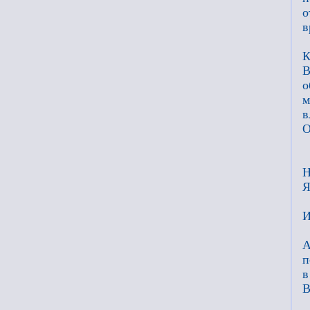
о
в
К
В
о
м
в
О
Н
Я
И
А
п
в
В