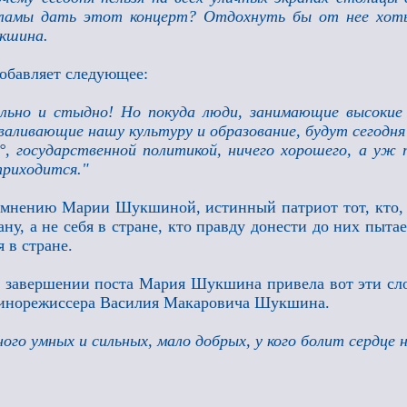
ламы дать этот концерт? Отдохнуть бы от нее хоть 
кшина.
обавляет следующее:
льно и стыдно! Но покуда люди, занимающие высокие
валивающие нашу культуру и образование, будут сегодня
°, государственной политикой, ничего хорошего, а уж
приходится."
мнению Марии Шукшиной, истинный патриот тот, кто, 
ану, а не себя в стране, кто правду донести до них пытае
я в стране.
 завершении поста Мария Шукшина привела вот эти слов
инорежиссера Василия Макаровича Шукшина.
ого умных и сильных, мало добрых, у кого болит сердце н