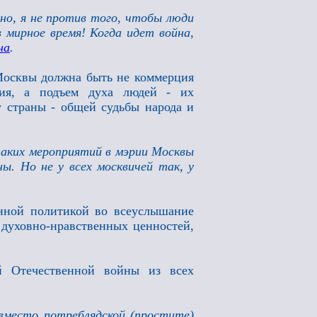
но, я не против того, чтобы люди
в мирное время! Когда идет война,
на
.
Москвы должна быть не коммерция
ния, а подъем духа людей - их
у страны - общей судьбы народа и
таких мероприятий в мэрии Москвы
ны. Но не у всех москвичей так, у
енной политикой во всеуслышание
духовно-нравственных ценностей,
й Отечественной войны из всех
 вместо потреблядской (простите)