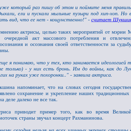
уже который раз пишу об этом и поймите меня правиль
ыхали, ели и пускали мыльные пузыри под хип-хоп. Но 
ать вид, что ее нет - кощунственно!" -
считает Шукши
мнению актрисы, целью таких мероприятий от мэрии 
и очередной акт массового потребления и отвлече
осознания и осознания своей ответственности за судьб
аны.
еще я понимаю, что у тех, кто занимается идеологией 
не только) - у них есть бронь. Им до войны, как до Лу
гих на руках уже похоронки.." - заявила актриса.
шина напоминает, что на словах сегодня государств
явлено сохранение и укрепление наших традиционных 
на деле далеко не все так.
триса приводит пример того, как во время Велико
иоточек страны звучал концерт Рахманинова.
чему сегодня нельзя на всех уличных экранах столицы