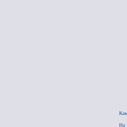
Как
На 