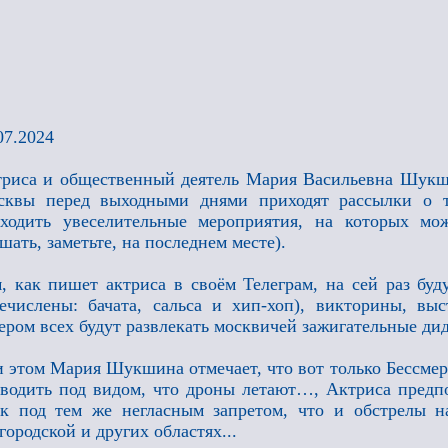
07.2024
риса и общественный деятель Мария Васильевна Шукши
сквы перед выходными днями приходят рассылки о т
ходить увеселительные мероприятия, на которых мож
шать, заметьте, на последнем месте).
, как пишет актриса в своём Телеграм, на сей раз буд
ечислены: бачата, сальса и хип-хоп), викторины, вы
ером всех будут развлекать москвичей зажигательные ди
 этом Мария Шукшина отмечает, что вот только Бессмер
водить под видом, что дроны летают…, Актриса предпо
к под тем же негласным запретом, что и обстрелы 
городской и других областях...