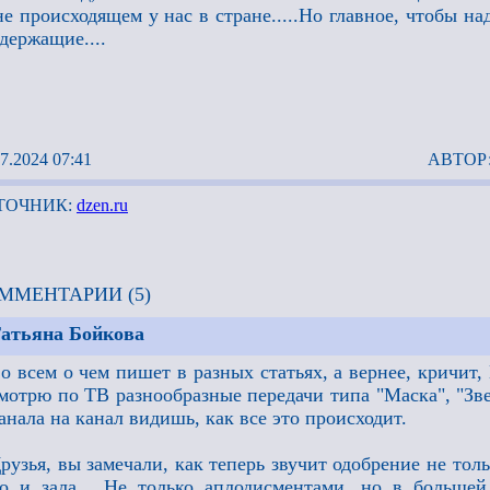
е происходящем у нас в стране.....Но главное, чтобы на
держащие....
7.2024 07:41
АВТОР:
ТОЧНИК:
dzen.ru
ММЕНТАРИИ (5)
атьяна Бойкова
о всем о чем пишет в разных статьях, а вернее, кричит
мотрю по ТВ разнообразные передачи типа "Маска", "Звез
анала на канал видишь, как все это происходит.
рузья, вы замечали, как теперь звучит одобрение не тол
о и зала... Не только аплодисментами, но в большей