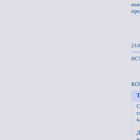
нын
пре
23.0
ИС
КО
Т
С
с
к
Д
н