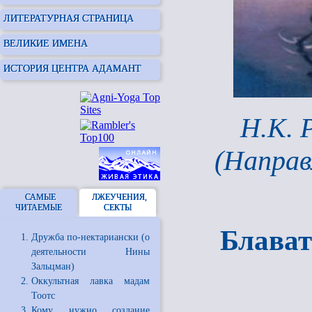
ЛИТЕРАТУРНАЯ СТРАНИЦА
ВЕЛИКИЕ ИМЕНА
ИСТОРИЯ ЦЕНТРА АДАМАНТ
Н.К. 
(Направ
САМЫЕ
ЛЖЕУЧЕНИЯ,
ЧИТАЕМЫЕ
СЕКТЫ
Блават
Дружба по-нектариански (о
деятельности Нины
Зальцман)
Оккультная лавка мадам
Тоотс
Кому нужно создание