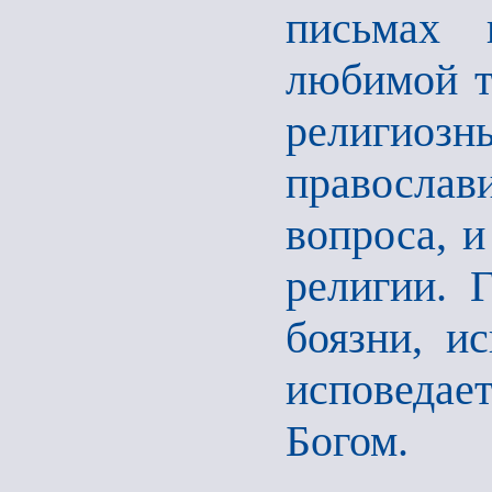
письмах 
любимой т
религиоз
правосла
вопроса, и
религии. 
боязни, ис
исповедае
Богом.