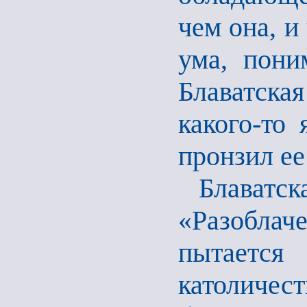
чем она, и
ума, пони
Блаватская
какого-то 
пронзил ее
Блаватс
«Разобла
пытается
католичес