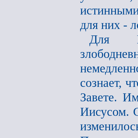
истинными
для них - 
Для Б
злободн
немедленн
сознает, ч
Завете. И
Иисусом. С
изменилос