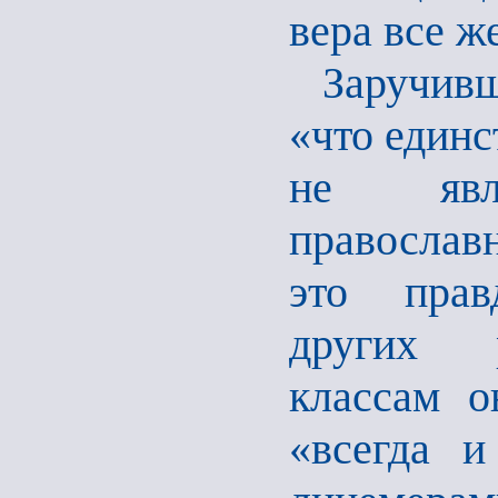
вера все ж
Заручив
«что единс
не явля
православн
это прав
других р
классам о
«всегда и