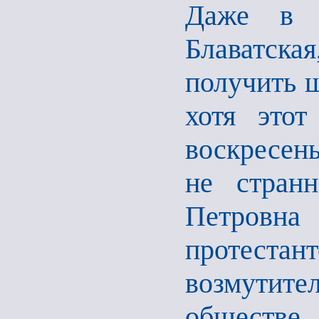
Даже в с
Блаватска
получить ш
хотя этот
воскресень
не стран
Петровна
протеста
возмутите
обществе