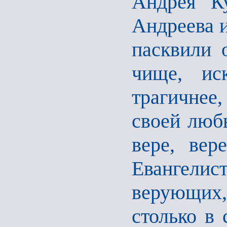
Андрея Ку
Андреева и
пасквили 
чище, ис
трагичнее
своей любв
вере, вер
Евангел
верующих
столько в 