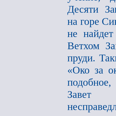
Десяти За
на горе Си
не найдет
Ветхом За
пруди. Так
«Око за о
подобное,
Завет
несправед