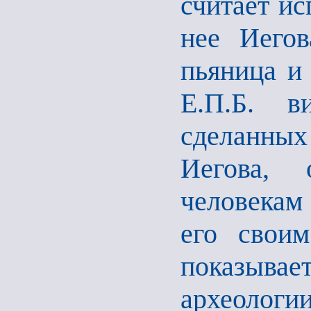
считает ис
нее Иегов
пьяница и
Е.П.Б. в
сделанны
Иегова,
человекам 
его своим
показывае
археологи