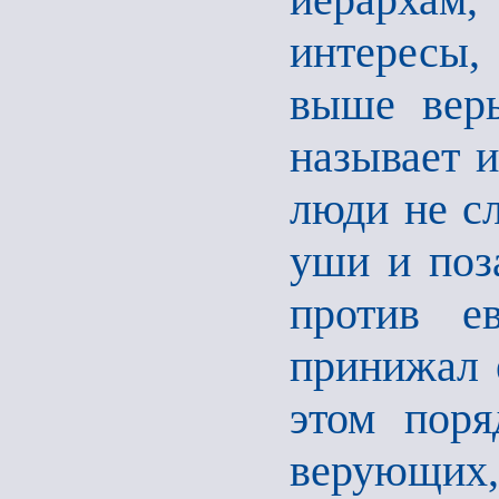
интересы,
выше веры
называет 
люди не с
уши и поз
против е
принижал е
этом поря
верующих