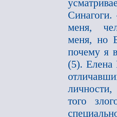
усматрива
Синагоги.
меня, че
меня, но 
почему я 
(5). Елена
отличавш
личности,
того злог
специаль