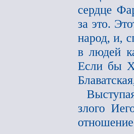
сердце Фар
за это. Эт
народ, и, 
в людей к
Если бы Х
Блаватская
Выступа
злого Иего
отношение