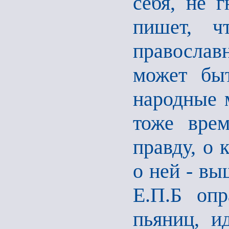
себя, не г
пишет, ч
православ
может быт
народные м
тоже врем
правду, о 
о ней - вы
Е.П.Б опр
пьяниц, и