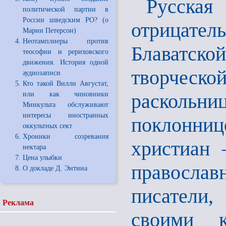
Русска
политической партии в
России шведским РО? (о
отрицател
Марии Петерсон)
Неотамплиеры против
Блаватской
теософии и рериховского
движения. История одной
творческ
аудиозаписи
Кто такой Вилли Августат,
раскольниц
или как чиновники
Минкульта обслуживают
интересы иностранных
поклонни
оккультных сект
Хроники созревания
христиан 
нектара
Цена улыбки
правосла
О докладе Д. Энтина
писатели
Реклама
своими к