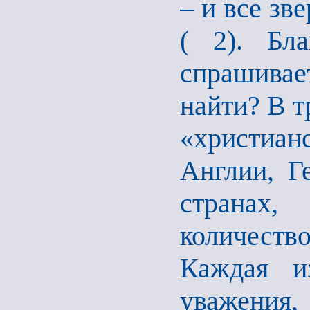
– и все зв
( 2). Бла
спрашивае
найти? В т
«христиа
Англии, Г
странах
количество
Каждая и
уважения