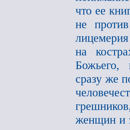
что ее кни
не против
лицемерия
на костр
Божьего, 
сразу же п
человече
грешнико
женщин и з