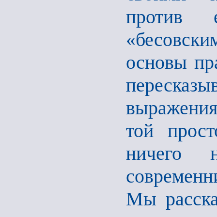
против 
«бесовск
основы пр
переска
выражения
той прост
ничего 
современн
Мы расска