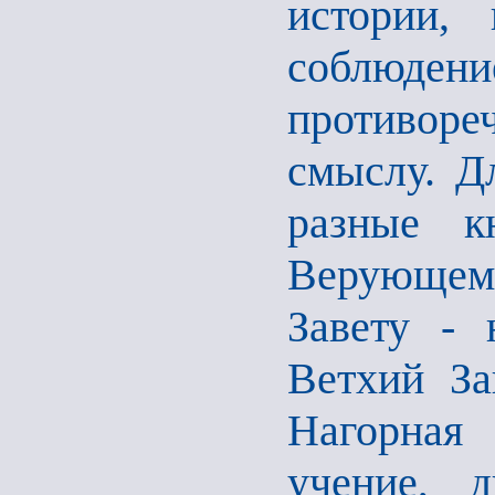
истории, 
соблюде
противоре
смыслу. Д
разные к
Верующему
Завету - 
Ветхий За
Нагорная
учение, д