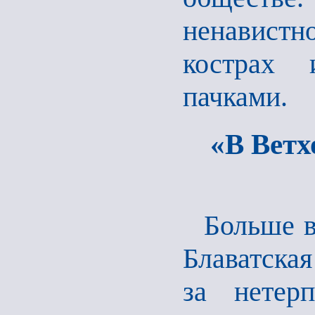
ненавист
кострах
пачками.
«В Ветх
Больше в
Блаватска
за нетерп