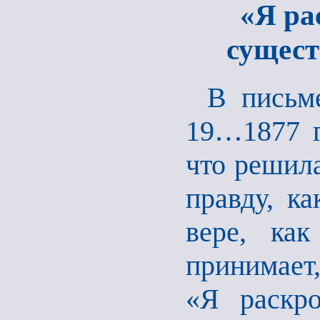
«Я ра
сущест
В письм
19…1877 г
что решила
правду, ка
вере, как
принимает,
«Я раскр