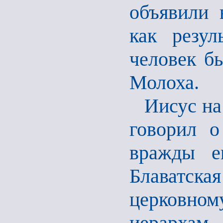
объявили 
как резул
человек б
Молоха.
Иисус на
говорил о
вражды е
Блаватск
церковно
иерархам