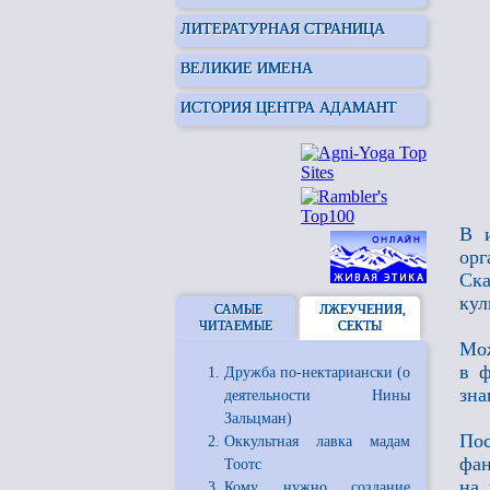
ЛИТЕРАТУРНАЯ СТРАНИЦА
ВЕЛИКИЕ ИМЕНА
ИСТОРИЯ ЦЕНТРА АДАМАНТ
В и
ор
Ска
кул
САМЫЕ
ЛЖЕУЧЕНИЯ,
ЧИТАЕМЫЕ
СЕКТЫ
Мож
в ф
Дружба по-нектариански (о
зна
деятельности Нины
Зальцман)
Пос
Оккультная лавка мадам
фан
Тоотс
на 
Кому нужно создание