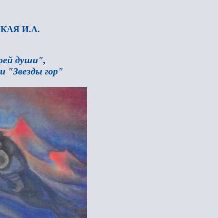
КАЯ И.А.
оей души",
и "Звезды гор"