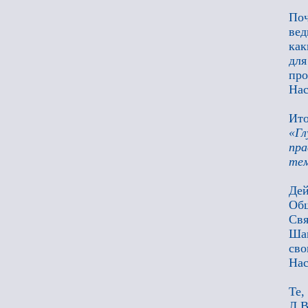
Поч
вед
как
для
про
Нас
Ито
«Гл
пра
тем
Дей
Об
Св
Шап
св
Нас
Те,
Л.В