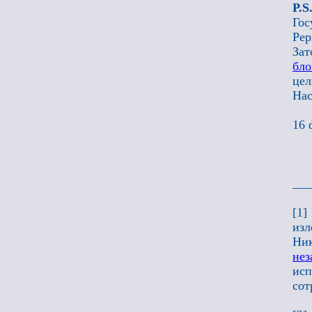
P.
Го
Рер
Зат
бло
це
Нас
16 
___
[1]
изл
Ни
нез
исп
сот