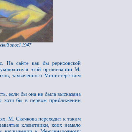
ский эпос].1947
с. На сайте как бы рериховской
руководителя этой организации М.
ихов, захваченного Министерством
ь, если бы она не была высказана
то хотя бы в первом приближении
ях, М. Скачкова переходит к таким
авзятые клеветники, коих немало
 и неуважении к Международному