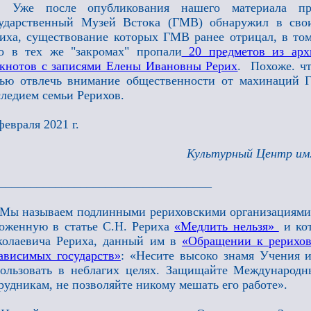
S.
Уже после опубликования нашего материала п
сударственный Музей Встока (ГМВ) обнаружил в сво
иха, существование которых ГМВ ранее отрицал, в том
о в тех же "закромах" пропали
20 предметов из архи
кнотов с записями Елены Ивановны Рерих
. Похоже. чт
лью отвлечь внимание общественности от махинаций
ледием семьи Рерихов.
февраля 2021 г.
Культурный Центр им.
__________________________________
 Мы называем подлинными рериховскими организациями 
оженную в статье С.Н. Рериха
«Медлить нельзя»
и кот
колаевича Рериха, данный им в
«Обращении к рерихов
ависимых государств»
: «Несите высоко знамя Учения и
ользовать в неблагих целях. Защищайте Международн
рудникам, не позволяйте никому мешать его работе».