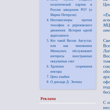
Цен
политической партии в
России шведским РО? (о
«Ещ
Марии Петерсон)
всп
Неотамплиеры против
МЦР
теософии и рериховского
отп
движения. История одной
аудиозаписи
Све
Кто такой Вилли Августат,
Вс
или как чиновники
Лоп
Минкульта обслуживают
Вос
интересы иностранных
то
оккультных сект
сок
Хроники созревания
обо
нектара
арх
Цена улыбки
оф
О докладе Д. Энтина
под
бе
Реклама
С о
не