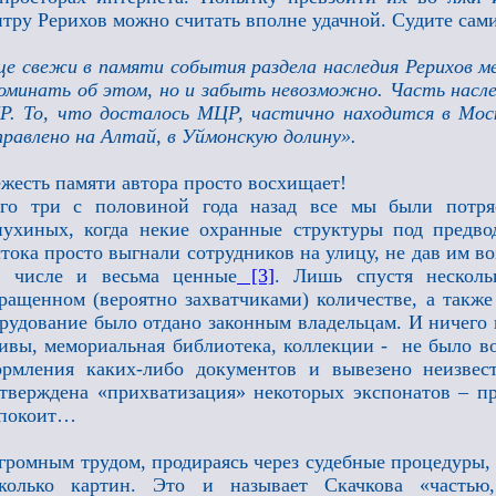
тру Рерихов можно считать вполне удачной. Судите сам
е свежи в памяти события раздела наследия Рерихов 
оминать об этом, но и забыть невозможно. Часть насл
. То, что досталось МЦР, частично находится в Моск
равлено на Алтай, в Уймонскую долину».
жесть памяти автора просто восхищает!
его три с половиной года назад все мы были потря
ухиных, когда некие охранные структуры под предво
тока просто выгнали сотрудников на улицу, не дав им в
м числе и весьма ценные
[3]
. Лишь спустя несколь
ращенном (вероятно захватчиками) количестве, а такж
рудование было отдано законным владельцам. И ничего 
ивы, мемориальная библиотека, коллекции - не было во
ормления каких-либо документов и вывезено неизве
тверждена «прихватизация» некоторых экспонатов – п
спокоит…
громным трудом, продираясь через судебные процедуры,
сколько картин. Это и называет Скачкова «част