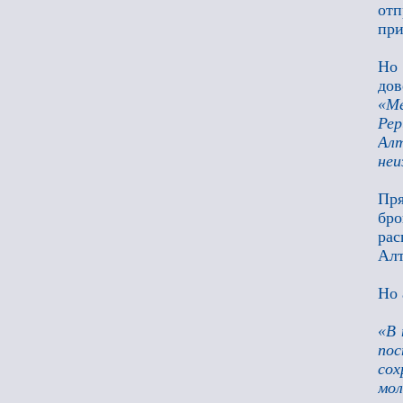
отп
пр
Но
дов
«Ме
Рер
Ал
неи
Пря
бр
рас
Алт
Но 
«В 
пос
сох
мо