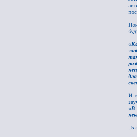
ав
пос
Пои
буд
«Кл
зло
та
ра
неп
дл
све
И к
зву
«В
нек
15 