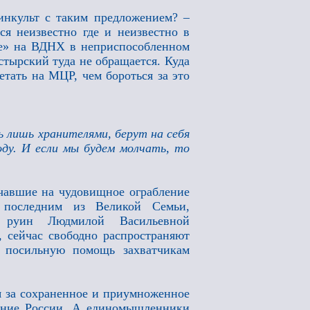
нкульт с таким предложением? –
ся неизвестно где и неизвестно в
зее» на ВДНХ в неприспособленном
стырский туда не обращается. Куда
етать на МЦР, чем бороться за это
 лишь хранителями, берут на себя
оду. И если мы будем молчать, то
лчавшие на чудовищное ограбление
 последним из Великой Семьи,
з руин Людмилой Васильевной
 сейчас свободно распространяют
 посильную помощь захватчикам
я за сохраненное и приумноженное
яние России. А единомышленники