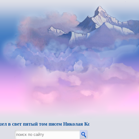
т пятый том писем Николая Константиновича Рериха.
"Б