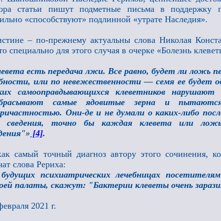
тора статьи пишут подметные письма в поддержку 
ильно «способствуют» подлинной «утрате Наследия».
стине – по-прежнему актуальны слова Николая Конста
то специально для этого случая в очерке «Болезнь клеве
евета есть передача лжи. Все равно, будет ли ложь п
бности, или по невежественности — семя ее будет од
ких самооправдывающихся клеветников нарушают
збрасывают самые ядовитые зерна и пытаются
ричастностью. Они-де и не думали о каких-либо пос
я сведения, точно бы каждая клевета или лож
дения"»
[4]
.
ак самый точный диагноз автору этого сочинения, ко
чат слова Рериха:
 будущих психиатрических лечебницах посетителя
оей палаты, скажут: "Бактерии клеветы очень зараз
февраля 2021 г.