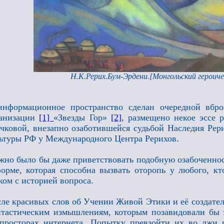
Н.К.Рерих.Бум-Эрдени.[Монгольский героиче
нформационное пространство сделан очередной вбро
ганизации
[1]
«Звезды Гор»
[2]
, размещено некое эссе 
чковой, внезапно озаботившейся судьбой Наследия Рер
ьтуры РФ у Международного Центра Рерихов.
но было бы даже приветствовать подобную озабоченност
орме, которая способна вызвать оторопь у любого, к
ком с историей вопроса.
ле красивых слов об Учении Живой Этики и её создател
тастическим измышлениям, которым позавидовали бы з
просторах интернета. Попытку превзойти их во лжи