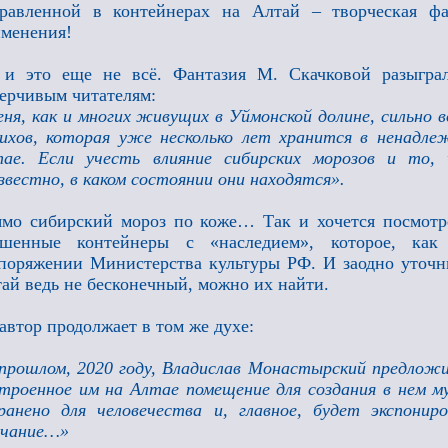
равленной в контейнерах на Алтай – творческая фа
именения!
 и это еще не всё. Фантазия М. Скачковой разыгра
ерчивым читателям:
ня, как и многих живущих в Уймонской долине, сильно 
ихов, которая уже несколько лет хранится в ненадле
тае. Если учесть влияние сибирских морозов и то,
звестно, в каком состоянии они находятся».
мо сибирский мороз по коже… Так и хочется посмотре
ошенные контейнеры с «наследием», которое, как
поряжении Министерства культуры РФ. И заодно уточни
ай ведь не бесконечный, можно их найти.
автор продолжает в том же духе:
прошлом, 2020 году, Владислав Монастырский предлож
троенное им на Алтае помещение для создания в нем му
ранено для человечества и, главное, будет экспони
лчание…»