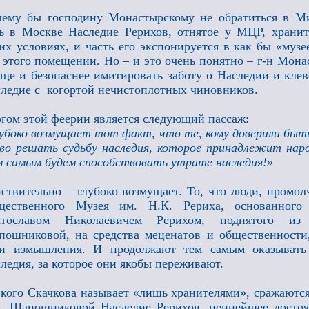
ему бы господину Монастырскому не обратиться в Ми
ь в Москве Наследие Рерихов, отнятое у МЦР, хранит
их условиях, и часть его экспонируется в как бы «му
 этого помещении. Но – и это очень понятно – г-н Мона
ще и безопаснее имитировать заботу о Наследии и клев
ледие с когортой нечистоплотных чиновников.
гом этой феерии является следующий пассаж:
убоко возмущает тот факт, что те, кому доверили быть
во решать судьбу наследия, которое принадлежит нар
 самым будем способствовать утрате наследия!»
ствительно – глубоко возмущает. То, что люди, промо
щественного Музея им. Н.К. Рериха, основанного
ятославом Николаевичем Рерихом, поднятого и
ошниковой, на средства меценатов и общественности,
ои измышления. И продолжают тем самым оказывать
ледия, за которое они якобы переживают.
 кого Скачкова называет «лишь хранителями», сражаютс
. Шапошниковой Наследие Рерихов, ценнейшее досто