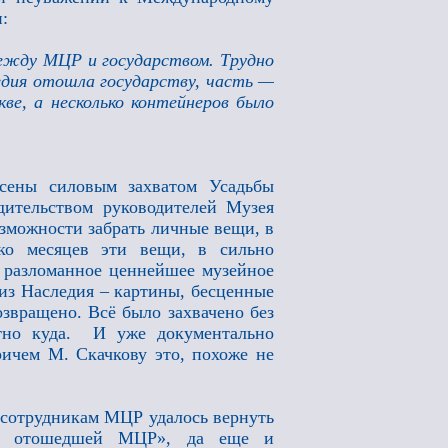
и:
между МЦР и государством. Трудно
едия отошла государству, часть —
ве, а несколько контейнеров было
сены силовым захватом Усадьбы
дительством руководителей Музея
озможности забрать личные вещи, в
ко месяцев эти вещи, в сильно
е разломанное ценнейшее музейное
из Наследия – картины, бесценные
звращено. Всё было захвачено без
стно куда. И уже документально
ричем М. Скачкову это, похоже не
 сотрудникам МЦР удалось вернуть
ью, отошедшей МЦР», да еще и