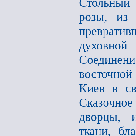
Стольный
розы, из 
преврати
духовно
Соединени
восточной
Киев в св
Сказочное
дворцы, 
ткани, бл