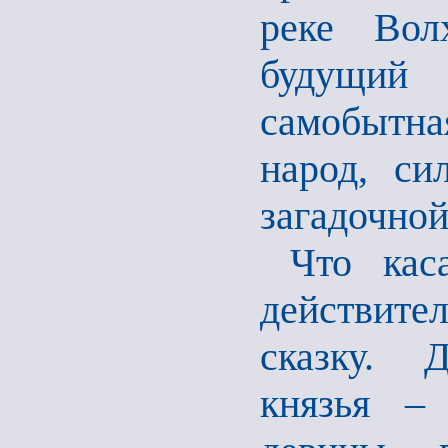
реке Вол
будущий
самобытная
народ, си
загадочно
Что кас
действите
сказку. 
князья –