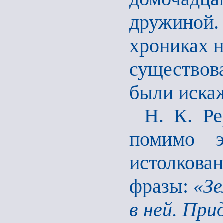
дружиной
хрониках н
существо
были иска
Н. К. Р
помимо э
истолков
фразы:
«Зе
в ней. Пр