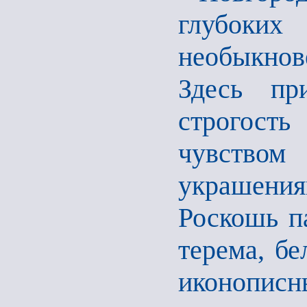
глубоких
необыкнов
Здесь при
строгость
чувство
украшения
Роскошь па
терема, бе
иконопис