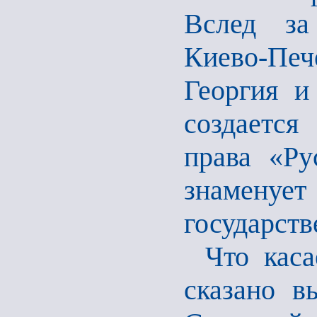
Вслед за
Киево-Пе
Георгия и
создается
права «Ру
знаменуе
государств
Что каса
сказано в