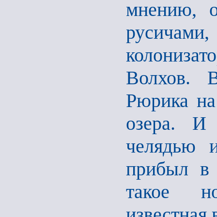
мнению, о
русича
колонизато
Волхов. В
Рюрика на
озера. И
челядью 
прибыл в 
такое н
известная 