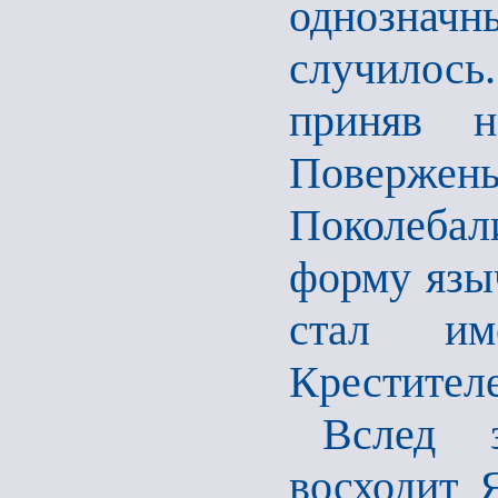
однозначн
случилось.
приняв н
Повержены
Поколебал
форму язы
стал им
Крестителе
Вслед 
восходит 