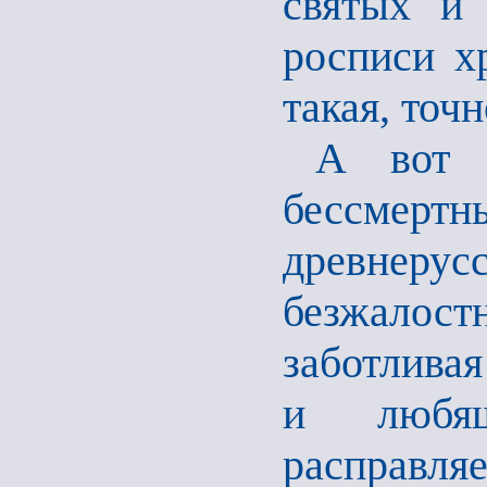
святых и 
росписи х
такая, точн
А вот 
бессме
древнерус
безжалос
заботливая
и любящ
расправля