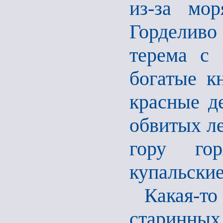
из-за мор
Горделиво
терема с 
богатые к
красные д
обвитых ле
гору го
купальские
Какая-т
старинных