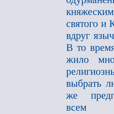
княжеским
святого и 
вдруг язы
В то время
жило мно
религиоз
выбрать л
же предп
все