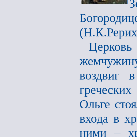
Богород
(Н.К.Рерих
Церковь
жемчужин
воздвиг 
греческих 
Ольге сто
входа в хр
ними – хр