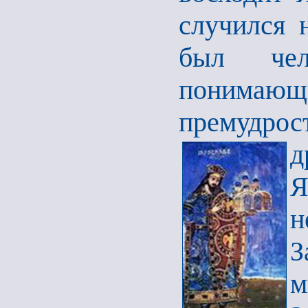
случился 
был чел
понимающи
премудрос
д
Я
н
З
м