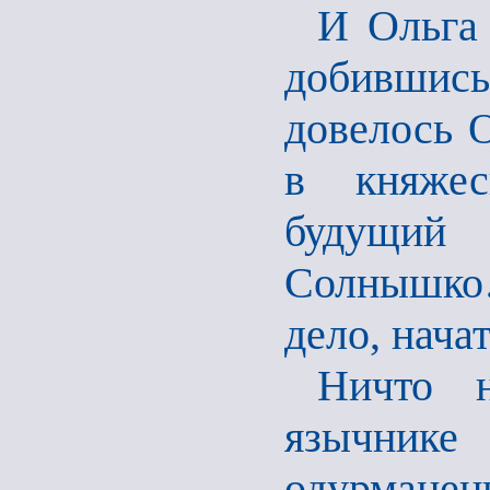
И Ольга 
добившис
довелось О
в княжес
будущий
Солнышко…
дело, начат
Ничто 
язычни
одурмане