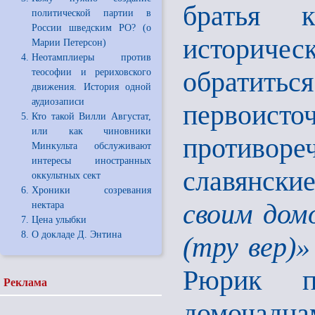
братья 
политической партии в
России шведским РО? (о
историчес
Марии Петерсон)
Неотамплиеры против
обрати
теософии и рериховского
движения. История одной
аудиозаписи
первоис
Кто такой Вилли Августат,
или как чиновники
противор
Минкульта обслуживают
интересы иностранных
славянски
оккультных сект
Хроники созревания
своим дом
нектара
Цена улыбки
О докладе Д. Энтина
(тру вер)»
Рюрик п
Реклама
домочадца