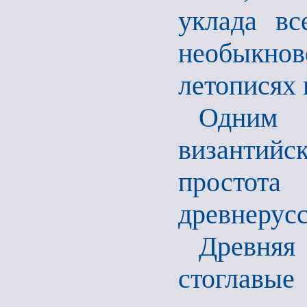
уклада вс
необыкно
летописях 
Одним с
византий
простот
древнерусс
Древняя
стоглавые