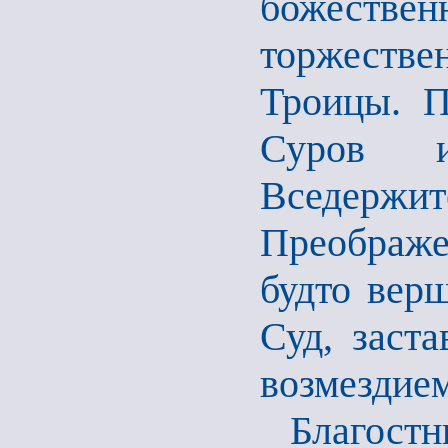
божестве
торжеств
Троицы. П
Суров и
Вседержите
Преображе
будто вер
Суд, заста
возмездие
Благост