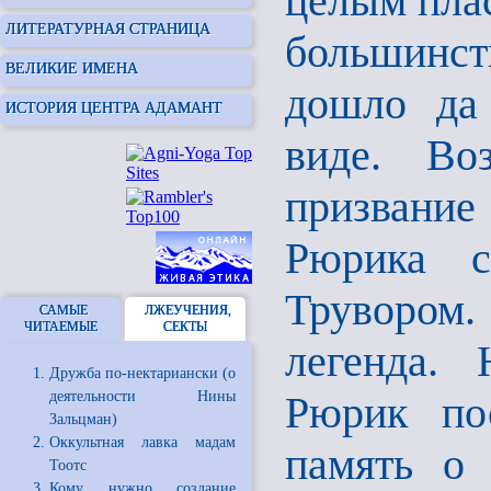
целым плас
ЛИТЕРАТУРНАЯ СТРАНИЦА
большин
ВЕЛИКИЕ ИМЕНА
дошло да
ИСТОРИЯ ЦЕНТРА АДАМАНТ
виде. Во
призвание
Рюрика с
Трувором.
САМЫЕ
ЛЖЕУЧЕНИЯ,
ЧИТАЕМЫЕ
СЕКТЫ
легенда. 
Дружба по-нектариански (о
деятельности Нины
Рюрик по
Зальцман)
Оккультная лавка мадам
память о 
Тоотс
Кому нужно создание