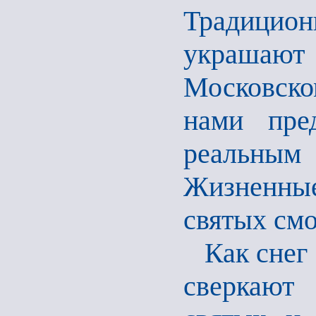
Традици
украшаю
Московско
нами пре
реальны
Жизненны
святых смо
Как снег
сверкают 