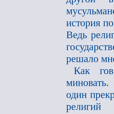
мусульма
история по
Ведь религ
государст
решало мн
Как гов
миновать.
один прекр
религи