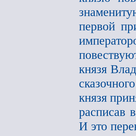
знаменитую
первой пр
императ
повествуют
князя Вла
сказочног
князя прин
расписав в
И это пере