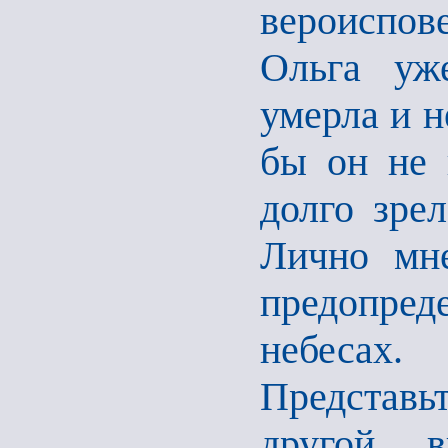
вероиспо
Ольга уж
умерла и н
бы он не 
долго зре
Лично мне
предопре
небесах
Представь
другой в