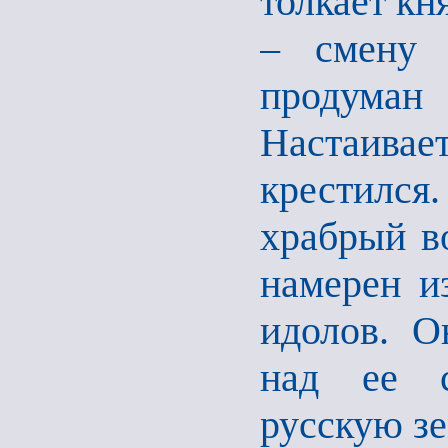
толкает кн
– смену 
продума
Настаивае
крестился
храбрый во
намерен и
идолов. О
над ее с
русскую зе