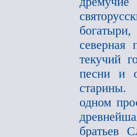
дремучие
святор
богатыр
северная 
текучий г
песни и 
старины. 
одном про
древнейша
братьев С