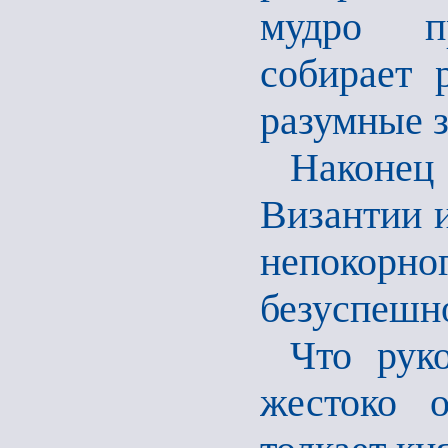
мудро пр
собирает 
разумные з
Наконец
Византии и
непокор
безуспешн
Что рук
жестоко 