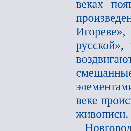
веках поя
произвед
Игореве»
русской»,
воздвига
смешанн
элементами
веке прои
живописи.
Новгоро